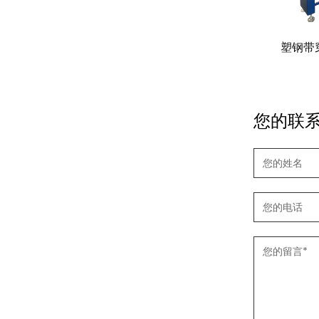
机
BST-1200全自动转台在线缠绕机+顶部
塑钢带穿
覆膜
您的联