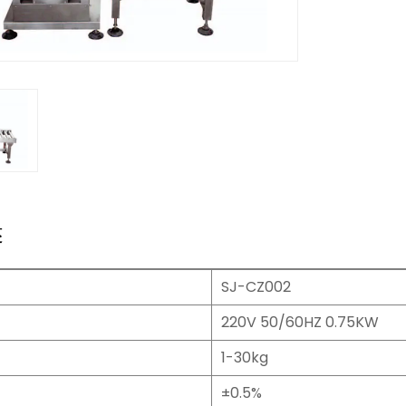
述
SJ-CZ002
220V 50/60HZ 0.75KW
1-30kg
±0.5%