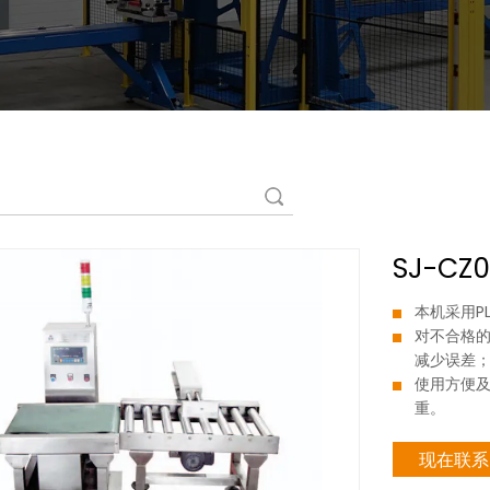
SJ-CZ
本机采用P
对不合格
减少误差
使用方便
重。
现在联系