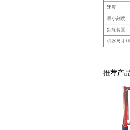
速度
最小刻度
剔除装置
机器尺寸/
推荐产